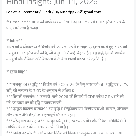
Hindi Insight: Jun 11, 2026
Leave a Comment
/
Hindi
/ By
vinodpp22@gmail.com
**Headline:** भारत की अर्थव्यवस्था ने भरी उड़ान: FY26 में GDP ग्रोथ 7.7% के
पार, जानें क्या है वजह!
**Intro:**
भारत की अर्थव्यवस्था ने वित्तीय वर्ष 2025-26 में शानदार प्रदर्शन करते हुए 7.7% की
मजबूत GDP ग्रोथ दर्ज की है, जो अनुमानों से कहीं बेहतर है। यह वृद्धि देश की आर्थिक
मजबूती और वैश्विक अनिश्चितताओं के बीच resilience को दर्शाती है।
**मुख्य बिंदु:**
* **मजबूत GDP वृद्धि:** वित्तीय वर्ष 2025-26 के लिए भारत की GDP वृद्धि दर 7.7%
रही, जो सरकार के 7.6% के अनुमान से अधिक है।
* **तिमाही प्रदर्शन:** जनवरी-मार्च 2026 की तिमाही में GDP ग्रोथ 7.8% दर्ज की
गई, जो साल भर की वृद्धि में सहायक रही।
* **प्रमुख विकास चालक:** इस वृद्धि में मैन्युफैक्चरिंग, वित्तीय सेवाओं, व्यापार, परिवहन
और संचार जैसे क्षेत्रों का महत्वपूर्ण योगदान रहा।
* **घरेलू मांग का सहारा:** मजबूत घरेलू मांग, स्वस्थ उपभोग और निवेश गतिविधियों ने
आर्थिक विस्तार को लगातार समर्थन दिया है।
* **निवेश पर जोर:** सार्वजनिक निवेश को विकास का मुख्य आधार बनाए रखा गया,