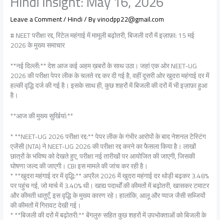
Hindi Insight: May 16, 2026
Leave a Comment
/
Hindi
/ By
vinodpp22@gmail.com
# NEET परीक्षा रद्द, रिटेल महंगाई में मामूली बढ़ोतरी, बिजली दरों में इज़ाफ़ा: 15 मई
2026 के मुख्य समाचार
**नई दिल्ली:** देश आज कई अहम ख़बरों के साथ उठा। जहां एक ओर NEET-UG
2026 की परीक्षा पेपर लीक के चलते रद्द कर दी गई है, वहीं दूसरी ओर खुदरा महंगाई दर में
हल्की वृद्धि दर्ज की गई है। इसके साथ ही, कुछ शहरों में बिजली की दरों में भी इज़ाफ़ा हुआ
है।
**आज की मुख्य सुर्खियां:**
* **NEET-UG 2026 परीक्षा रद्द:** पेपर लीक के गंभीर आरोपों के बाद नेशनल टेस्टिंग
एजेंसी (NTA) ने NEET-UG 2026 की परीक्षा रद्द करने का फैसला किया है। लाखों
छात्रों के भविष्य को देखते हुए, परीक्षा नई तारीखों पर आयोजित की जाएगी, जिसकी
घोषणा जल्द की जाएगी। CBI इस मामले की जांच कर रही है।
* **खुदरा महंगाई दर में वृद्धि:** अप्रैल 2026 में खुदरा महंगाई दर थोड़ी बढ़कर 3.48%
पर पहुंच गई, जो मार्च में 3.40% थी। खाद्य पदार्थों की कीमतों में बढ़ोतरी, खासकर टमाटर
और कीमती धातुएँ, इस वृद्धि के मुख्य कारण रहे। हालांकि, आलू और प्याज जैसी सब्जियों
की कीमतों में गिरावट देखी गई।
* **बिजली की दरों में बढ़ोतरी:** बेंगलुरु सहित कुछ शहरों में उपभोक्ताओं को बिजली के